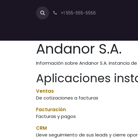
Ir al contenido
+1 555-555-5556
Inicio
Contáctanos
Andanor S.A.
Información sobre Andanor S.A. instancia de
Aplicaciones ins
Ventas
De cotizaciones a facturas
Facturación
Facturas y pagos
CRM
Lleve seguimiento de sus leads y cierre opo