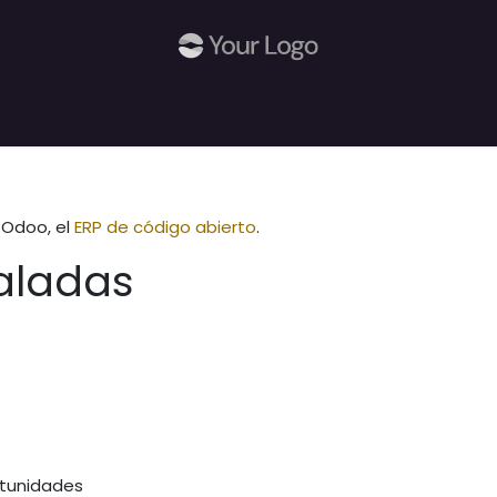
 Odoo, el
ERP de código abierto
.
taladas
rtunidades