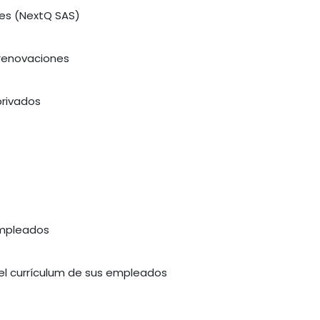
nes (NextQ SAS)
 renovaciones
privados
empleados
 el currículum de sus empleados